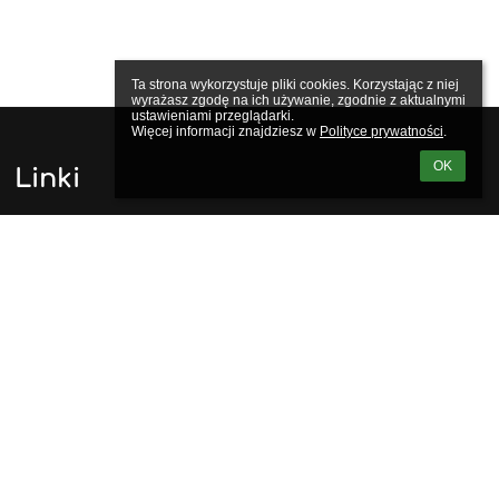
Ta strona wykorzystuje pliki cookies. Korzystając z niej 
wyrażasz zgodę na ich używanie, zgodnie z aktualnymi 
ustawieniami przeglądarki.

Więcej informacji znajdziesz w 
Polityce prywatności
.
OK
Linki
Webmaster
Wsparcie techniczne
Deklaracja dostępności
Informacje prawne
Polityka prywatności
Metryczka
Mapa strony
O nas