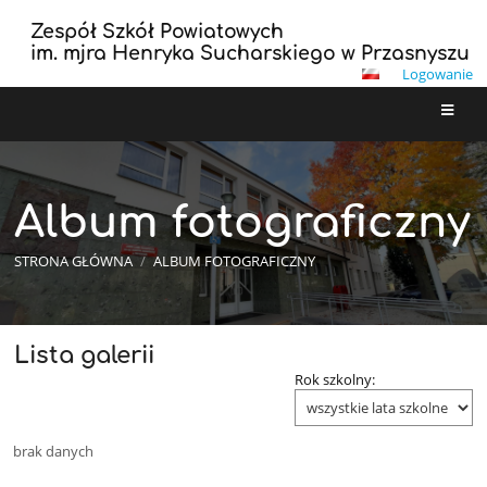
Zespół Szkół Powiatowych
im. mjra Henryka Sucharskiego w Przasnyszu
Logowanie
Album fotograficzny
STRONA GŁÓWNA
/
ALBUM FOTOGRAFICZNY
Lista galerii
Album
Rok szkolny:
fotograficzny
brak danych